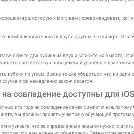
же хорошая игра, которую я могу вам порекомендовать, хот
те комбинировать кости друг с другом в этой игре. Это 
ders: выберите два кубика из двух и сложите их вместе, чт
 увидеть соответствующий целевой уровень в правом верх
 кубики по углам. Важно также убедиться, что ни один к
м случае игра немедленно заканчивается.
на совпадение доступны для iOS 
тных игр года на совпадение самая симпатичная, потому ч
чнете, вы должны принять участие в обучающей программ
м и узнаете, что за определенные навыки нужно платить 
е, потому что вам нужно их объединить. Затем получается