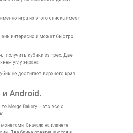
я именно игра из этого списка имеет
очень интересно и может быстро
обы получить кубики из трех. Две
нем углу экрана.
убик не достигает верхнего края
и Android.
то Merge Bakery – это все о
е.
монетами. Сначала на планете
 блин. Два блина превращаются в