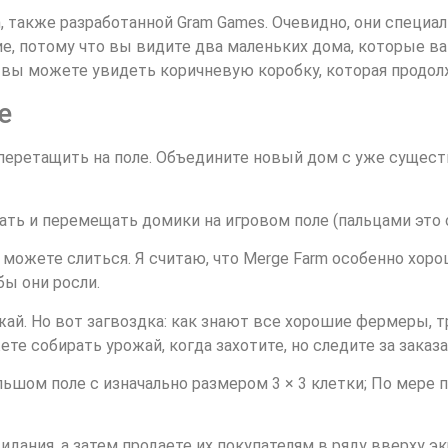
, также разработанной Gram Games. Очевидно, они специал
ие, потому что вы видите два маленьких дома, которые в
 вы можете увидеть коричневую коробку, которая продол
е
 перетащить на поле. Объедините новый дом с уже сущест
ть и перемещать домики на игровом поле (пальцами это о
можете слиться. Я считаю, что Merge Farm особенно хор
бы они росли.
ай. Но вот загвоздка: как знают все хорошие фермеры, т
е собирать урожай, когда захотите, но следите за заказа
ьшом поле с изначально размером 3 × 3 клетки; По мере
ания, а затем продаете их покупателям в ряду вверху эк