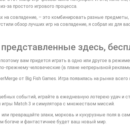
 из-за простого игрового процесса.
рах на совпадение, – это комбинировать разные предметы
стили обзор лучших игр на совпадение, я собрал их для вас
 представленные здесь, бес
поэтому вам придется играть в одно или другое в режиме
по-прежнему человеческие (в плане непрерывной рекламы
erMerge от Big Fish Games. Игра появилась на рынке всего
шебных событий, играйте в ежедневную лотерею удач и с
я игры Match 3 и симулятора с множеством миссий.
 или превращайте злаки, морковь и кукурузные поля в са
м богаче и фантастичнее будет ваш новый мир.