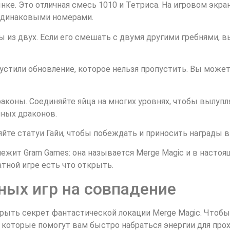
нке. Это отличная смесь 1010 и Тетриса. На игровом экра
 одинаковыми номерами.
ы из двух. Если его смешать с двумя другими гребнями, в
пустили обновление, которое нельзя пропустить. Вы може
раконы. Соединяйте яйца на многих уровнях, чтобы вылуп
нных драконов.
те статуи Гайи, чтобы побеждать и приносить награды в 
ежит Gram Games: она называется Merge Magic и в настоя
тной игре есть что открыть.
ных игр на совпадение
рыть секрет фантастической локации Merge Magic. Чтобы
, которые помогут вам быстро набраться энергии для про