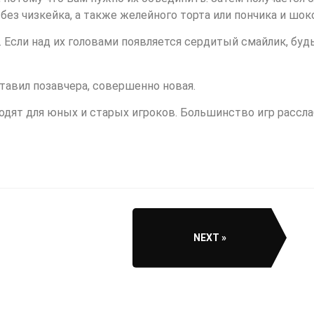
ь без чизкейка, а также желейного торта или пончика и шок
. Если над их головами появляется сердитый смайлик, буд
ставил позавчера, совершенно новая.
ходят для юных и старых игроков. Большинство игр расс
NEXT