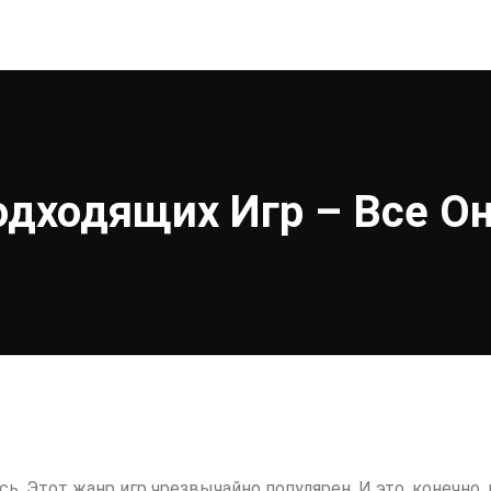
одходящих Игр – Все Он
. Этот жанр игр чрезвычайно популярен. И это, конечно, 