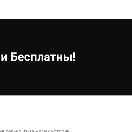
и Бесплатны!
не только из-за милых историй,