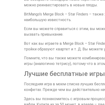
можно реинвестировать в новые плоды.
BitMango’s Merge Block – Star Finders – так
наибольшую известность.
Если вы можете справиться с этим, вы може
вызвать привыкание.
Вот как вы играете в Merge Block – Star Fin
тройки образуют квартет и т. Д. Вы можете
Помните, что вы также можете комбинировать
игры (аналогично тетрису), потому что в это
Лучшие бесплатные игры 
Последняя игра в моем списке лучших беспла
конфетах. Прежде чем вы действительно на
Здесь вы познакомитесь с игровым процессо
вафли. Купите их за 50 монет, в идеале – дв