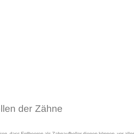
llen der Zähne
ken, dass Erdbeeren als Zahnaufheller dienen können, vor alle