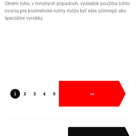
Okrem toho, v mnohých prípadoch, výsledok použitia tohto
ovocia pre kozmetické rutiny môže byť ešte účinnejší ako
špeciálne výrobky.
1
2
3
4
5
>>