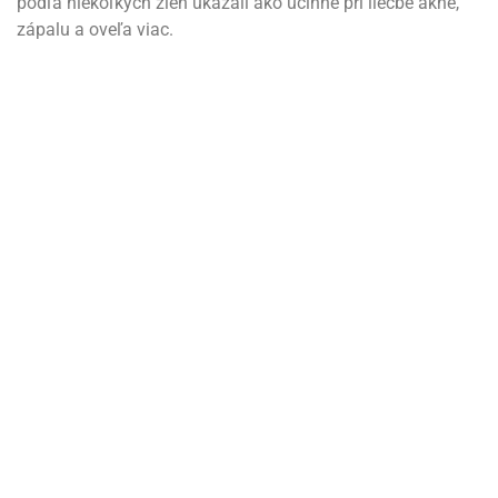
podľa niekoľkých žien ukázali ako účinné pri liečbe akné,
zápalu a oveľa viac.