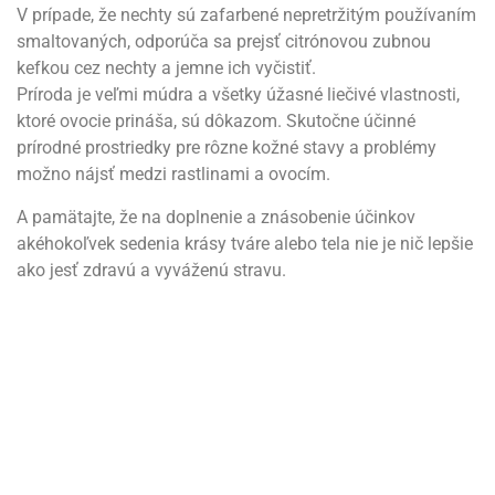
V prípade, že nechty sú zafarbené nepretržitým používaním
smaltovaných, odporúča sa prejsť citrónovou zubnou
kefkou cez nechty a jemne ich vyčistiť.
Príroda je veľmi múdra a všetky úžasné liečivé vlastnosti,
ktoré ovocie prináša, sú dôkazom. Skutočne účinné
prírodné prostriedky pre rôzne kožné stavy a problémy
možno nájsť medzi rastlinami a ovocím.
A pamätajte, že na doplnenie a znásobenie účinkov
akéhokoľvek sedenia krásy tváre alebo tela nie je nič lepšie
ako jesť zdravú a vyváženú stravu.