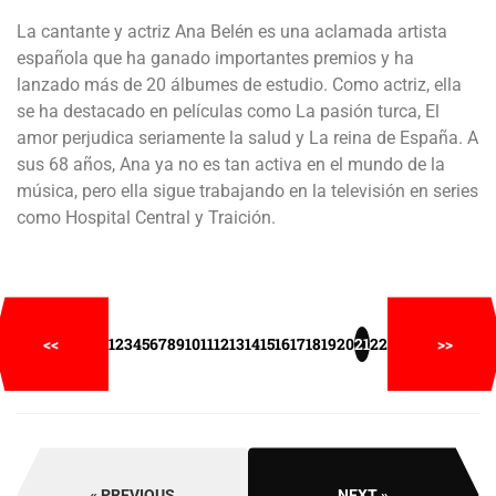
La cantante y actriz Ana Belén es una aclamada artista
española que ha ganado importantes premios y ha
lanzado más de 20 álbumes de estudio. Como actriz, ella
se ha destacado en películas como La pasión turca, El
amor perjudica seriamente la salud y La reina de España. A
sus 68 años, Ana ya no es tan activa en el mundo de la
música, pero ella sigue trabajando en la televisión en series
como Hospital Central y Traición.
<<
1
2
3
4
5
6
7
8
9
10
11
12
13
14
15
16
17
18
19
20
21
22
>>
PREVIOUS
NEXT