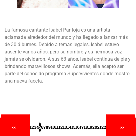
La famosa cantante Isabel Pantoja es una artista
aclamada alrededor del mundo y ha llegado a lanzar más
de 30 álbumes. Debido a temas legales, Isabel estuvo
ausente varios años, pero su nombre y su hermosa voz
jamás se olvidaron. A sus 63 años, Isabel continúa de pie y
brindando maravillosos shows. Además, ella aceptó ser
parte del conocido programa Supervivientes donde mostró
una nueva faceta.
<<
1
2
3
4
5
6
7
8
9
10
11
12
13
14
15
16
17
18
19
20
21
22
>>