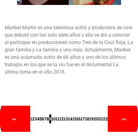
Maribel Martín es una talentosa actriz y productora de cine
que debutó con tan solo siete años y ella se dio a conocer
al participar en producciones como Tres de la Cruz Roja, La
gran familia y La familia y uno más. Actualmente, Maribel
es una aclamada actriz de 66 años y uno de los últimos
trabajos en los que se la vio fue en el documental La
última toma en el año 2018.
<<
1
2
3
4
5
6
7
8
9
10
11
12
13
14
15
16
17
18
19
20
21
22
>>