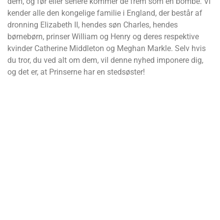
dem, og før eller senere kommer de frem som en bombe. Vi
kender alle den kongelige familie i England, der består af
dronning Elizabeth II, hendes søn Charles, hendes
børnebørn, prinser William og Henry og deres respektive
kvinder Catherine Middleton og Meghan Markle. Selv hvis
du tror, du ved alt om dem, vil denne nyhed imponere dig,
og det er, at Prinserne har en stedsøster!