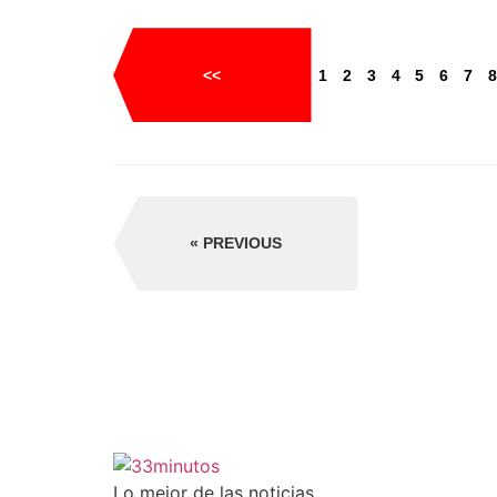
<<
1
2
3
4
5
6
7
8
PREVIOUS
Lo mejor de las noticias