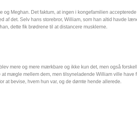
 og Meghan. Det faktum, at ingen i kongefamilien accepterede 
 af det. Selv hans storebror, William, som han altid havde læne
n, dette fik brødrene til at distancere musklerne.
ser blev mere og mere mærkbare og ikke kun det, men også forske
te at mægle mellem dem, men tilsyneladende William ville have fo
r at bevise, hvem hun var, og de dømte hende allerede.